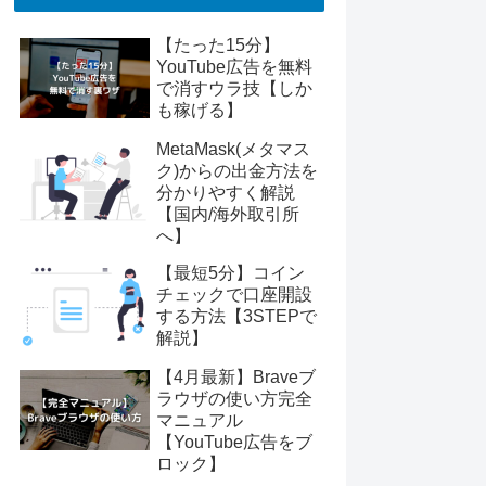
【たった15分】
YouTube広告を無料
で消すウラ技【しか
も稼げる】
MetaMask(メタマス
ク)からの出金方法を
分かりやすく解説
【国内/海外取引所
へ】
【最短5分】コイン
チェックで口座開設
する方法【3STEPで
解説】
【4月最新】Braveブ
ラウザの使い方完全
マニュアル
【YouTube広告をブ
ロック】