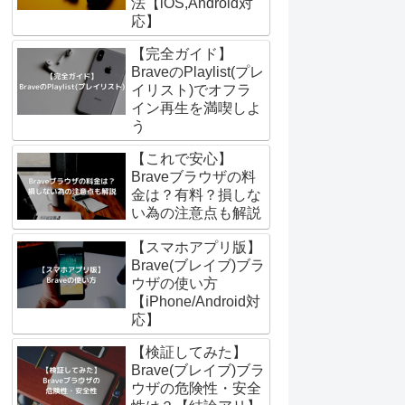
法【iOS,Android対
応】
【完全ガイド】
BraveのPlaylist(プレ
イリスト)でオフラ
イン再生を満喫しよ
う
【これで安心】
Braveブラウザの料
金は？有料？損しな
い為の注意点も解説
【スマホアプリ版】
Brave(ブレイブ)ブラ
ウザの使い方
【iPhone/Android対
応】
【検証してみた】
Brave(ブレイブ)ブラ
ウザの危険性・安全