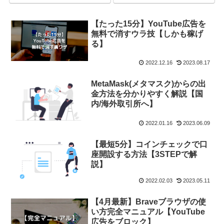
【たった15分】YouTube広告を
無料で消すウラ技【しかも稼げ
る】
2022.12.16
2023.08.17
MetaMask(メタマスク)からの出
金方法を分かりやすく解説【国
内/海外取引所へ】
2022.01.16
2023.06.09
【最短5分】コインチェックで口
座開設する方法【3STEPで解
説】
2022.02.03
2023.05.11
【4月最新】Braveブラウザの使
い方完全マニュアル【YouTube
広告をブロック】