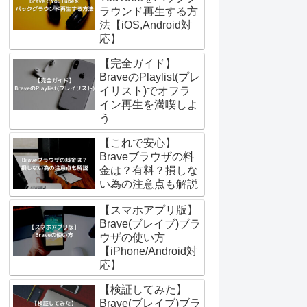
ラウンド再生する方
法【iOS,Android対
応】
【完全ガイド】
BraveのPlaylist(プレ
イリスト)でオフラ
イン再生を満喫しよ
う
【これで安心】
Braveブラウザの料
金は？有料？損しな
い為の注意点も解説
【スマホアプリ版】
Brave(ブレイブ)ブラ
ウザの使い方
【iPhone/Android対
応】
【検証してみた】
Brave(ブレイブ)ブラ