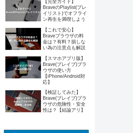
【完全ガイド】
BraveのPlaylist(プレ
イリスト)でオフライ
ン再生を満喫しよう
【これで安心】
Braveブラウザの料
金は？有料？損しな
い為の注意点も解説
【スマホアプリ版】
Brave(ブレイブ)ブラ
ウザの使い方
【iPhone/Android対
応】
【検証してみた】
Brave(ブレイブ)ブラ
ウザの危険性・安全
性は？【結論アリ】