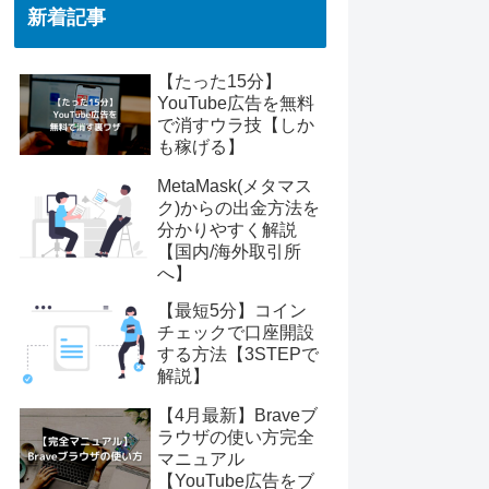
新着記事
【たった15分】
YouTube広告を無料
で消すウラ技【しか
も稼げる】
MetaMask(メタマス
ク)からの出金方法を
分かりやすく解説
【国内/海外取引所
へ】
【最短5分】コイン
チェックで口座開設
する方法【3STEPで
解説】
【4月最新】Braveブ
ラウザの使い方完全
マニュアル
【YouTube広告をブ