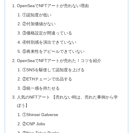
OpenSeaでNFTアートが売れない理由
①認知度が低い
②付加価値がない
③価格設定が間違っている
④特別感を演出できていない
⑤将来性をアピールできていない
OpenSeaでNFTアートが売れた！コツを紹介
①SNSを駆使して認知度を上げる
②ETHチェーンで出品する
③統一感を持たせる
人気のNFTアート 【売れない時は、売れた事例から学
ぼう】
①Shinsei Galverse
②CNP Jobs