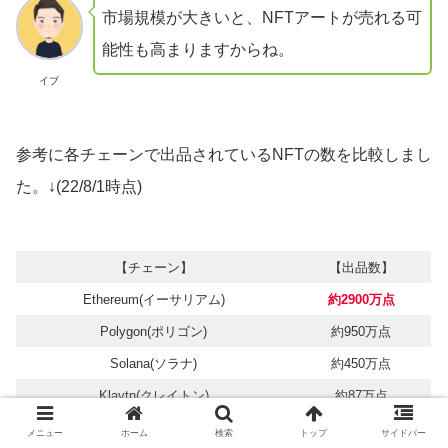
市場規模が大きいと、NFTアートが売れる可
能性も高まりますからね。
イブ
参考に各チェーンで出品されているNFTの数を比較しまし
た。↓(22/8/1時点)
【チェーン】
【出品数】
Ethereum(イーサリアム)
約2900万点
Polygon(ポリゴン)
約950万点
Solana(ソラナ)
約450万点
Klaytn(クレイトン)
約87万点
OpenSeaにリストされているNFT数 各チェーン毎の比較
メニュー
ホーム
検索
トップ
サイドバー