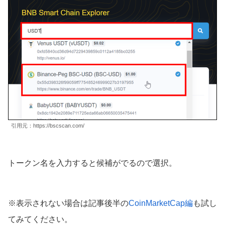
引用元：https://bscscan.com/
トークン名を入力すると候補がでるので選択。
※表示されない場合は記事後半の
CoinMarketCap編
も試し
てみてください。