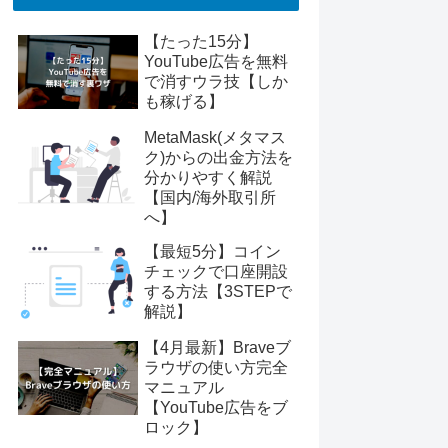
【たった15分】
YouTube広告を無料
で消すウラ技【しか
も稼げる】
MetaMask(メタマス
ク)からの出金方法を
分かりやすく解説
【国内/海外取引所
へ】
【最短5分】コイン
チェックで口座開設
する方法【3STEPで
解説】
【4月最新】Braveブ
ラウザの使い方完全
マニュアル
【YouTube広告をブ
ロック】