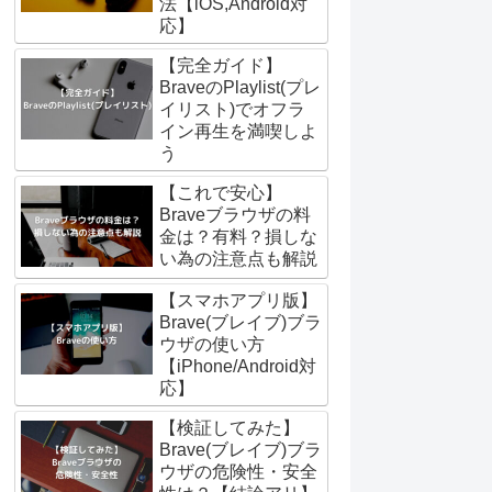
法【iOS,Android対
応】
【完全ガイド】
BraveのPlaylist(プレ
イリスト)でオフラ
イン再生を満喫しよ
う
【これで安心】
Braveブラウザの料
金は？有料？損しな
い為の注意点も解説
【スマホアプリ版】
Brave(ブレイブ)ブラ
ウザの使い方
【iPhone/Android対
応】
【検証してみた】
Brave(ブレイブ)ブラ
ウザの危険性・安全