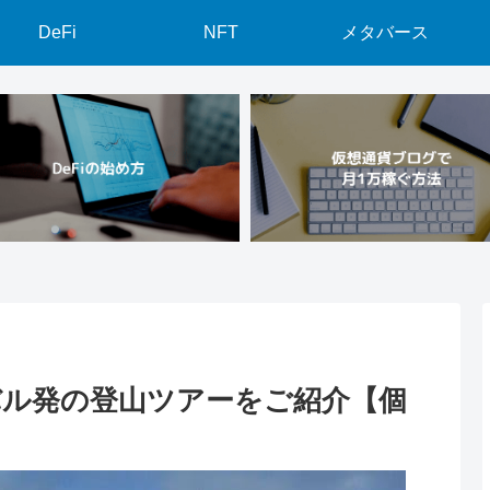
DeFi
NFT
メタバース
バル発の登山ツアーをご紹介【個