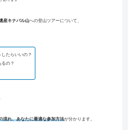
遺産キナバル山
への登山ツアーについて、
うしたらいいの？
あるの？
。
の流れ、あなたに最適な参加方法
が分かります。