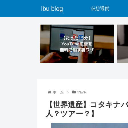
ibu blog
仮想通貨
ホーム
travel
【世界遺産】コタキナ
人？ツアー？】