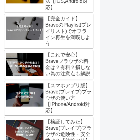
法【iOS,Android対
応】
【完全ガイド】
BraveのPlaylist(プレ
イリスト)でオフラ
イン再生を満喫しよ
う
【これで安心】
Braveブラウザの料
金は？有料？損しな
い為の注意点も解説
【スマホアプリ版】
Brave(ブレイブ)ブラ
ウザの使い方
【iPhone/Android対
応】
【検証してみた】
Brave(ブレイブ)ブラ
ウザの危険性・安全