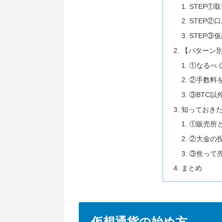
STEP①
STEP②
STEP③
【パターン
①なるべ
②手数料
③BTC以
知っておき
①販売所
②大金の投
③焦って
まとめ
仮想通貨の始め方