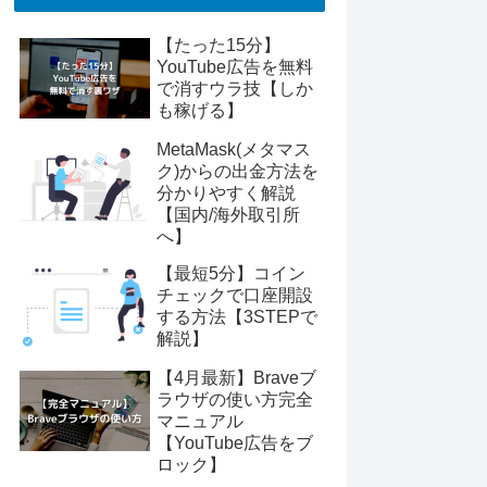
【たった15分】
YouTube広告を無料
で消すウラ技【しか
も稼げる】
MetaMask(メタマス
ク)からの出金方法を
分かりやすく解説
【国内/海外取引所
へ】
【最短5分】コイン
チェックで口座開設
する方法【3STEPで
解説】
【4月最新】Braveブ
ラウザの使い方完全
マニュアル
【YouTube広告をブ
ロック】